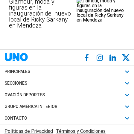
Glamour, moda y
figuras en la
inauguración del nuevo
local de Ricky Sarkany
en Mendoza
PRINCIPALES
Últimas Noticias
SECCIONES
Política
Horóscopo
OVACIÓN DEPORTES
Sociedad
Motores
Fútbol
GRUPO AMÉRICA INTERIOR
Policiales
Recetas
Mundial
Canal 7 en Vivo
CONTACTO
Judiciales
Trucos caseros
Automovilismo
Radio Nihuil
Acerca de Nosotros
Economia
Políticas de Privacidad
Términos y Condiciones
Series y Películas