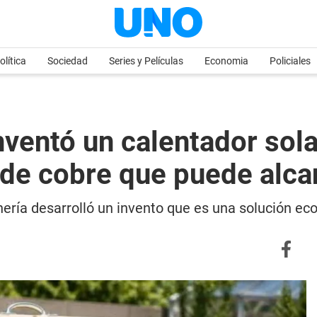
olítica
Sociedad
Series y Películas
Economia
Policiales
nventó un calentador sol
 de cobre que puede alca
anería desarrolló un invento que es una solución e