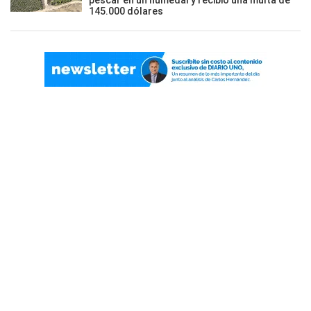
pescar en un humedal y recibió una multa de
145.000 dólares