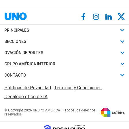
PRINCIPALES
Últimas Noticias
SECCIONES
Política
Horóscopo
OVACIÓN DEPORTES
Sociedad
Motores
Fútbol
GRUPO AMÉRICA INTERIOR
Policiales
Recetas
Mundial
Canal 7 en Vivo
CONTACTO
Judiciales
Trucos caseros
Automovilismo
Radio Nihuil
Acerca de Nosotros
Economia
Políticas de Privacidad
Términos y Condiciones
Series y Películas
Rugby
FM UNA
Contactanos
Decálogo ético de IA
Edictos y Solicitadas
Tenis
Radio Brava
Newsletter
Básquet
© Copyright 2026 GRUPO AMERICA – Todos los derechos
San Juan 8
reservados
Boxeo
Fuera de Juego