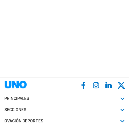
PRINCIPALES
Últimas Noticias
SECCIONES
Política
Horóscopo
OVACIÓN DEPORTES
Sociedad