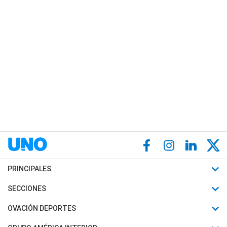
PRINCIPALES
Últimas Noticias
SECCIONES
Política
Horóscopo
OVACIÓN DEPORTES
Sociedad
Motores