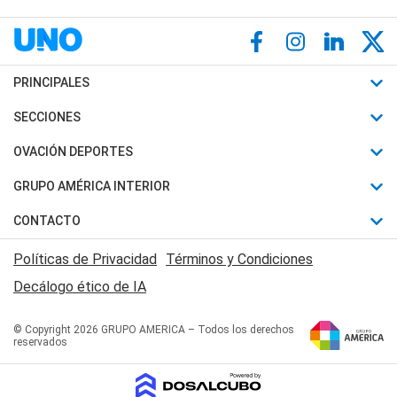
PRINCIPALES
Últimas Noticias
SECCIONES
Política
Horóscopo
OVACIÓN DEPORTES
Sociedad
Motores
Fútbol
GRUPO AMÉRICA INTERIOR
Policiales
Recetas
Mundial
Canal 7 en Vivo
CONTACTO
Judiciales
Trucos caseros
Automovilismo
Radio Nihuil
Acerca de Nosotros
Economia
Políticas de Privacidad
Términos y Condiciones
Series y Películas
Rugby
FM UNA
Contactanos
Decálogo ético de IA
Edictos y Solicitadas
Tenis
Radio Brava
Newsletter
Básquet
© Copyright 2026 GRUPO AMERICA – Todos los derechos
San Juan 8
reservados
Boxeo
Fuera de Juego