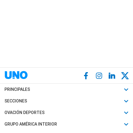
PRINCIPALES
Últimas Noticias
SECCIONES
Política
Horóscopo
OVACIÓN DEPORTES
Sociedad
Motores
Fútbol
GRUPO AMÉRICA INTERIOR
Policiales
Recetas