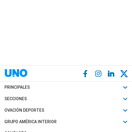
PRINCIPALES
Últimas Noticias
SECCIONES
Política
Horóscopo
OVACIÓN DEPORTES
Sociedad
Motores
Fútbol
GRUPO AMÉRICA INTERIOR
Policiales
Recetas
Mundial