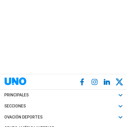
PRINCIPALES
Últimas Noticias
SECCIONES
Política
Horóscopo
OVACIÓN DEPORTES
Sociedad
Motores