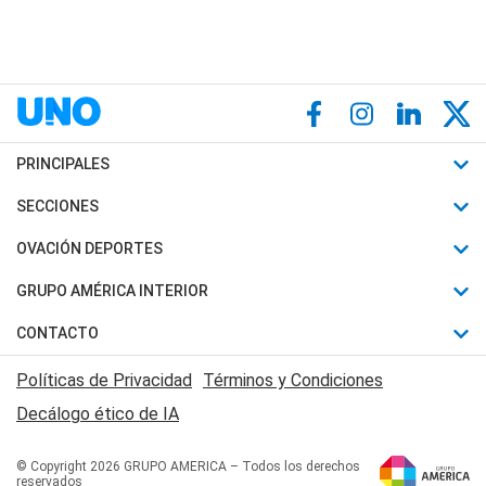
PRINCIPALES
Últimas Noticias
SECCIONES
Política
Horóscopo
OVACIÓN DEPORTES
Sociedad
Motores
Fútbol
GRUPO AMÉRICA INTERIOR
Policiales
Recetas
Mundial
Canal 7 en Vivo
CONTACTO
Judiciales
Trucos caseros
Automovilismo
Radio Nihuil
Acerca de Nosotros
Economia
Políticas de Privacidad
Términos y Condiciones
Series y Películas
Rugby
FM UNA
Contactanos
Decálogo ético de IA
Edictos y Solicitadas
Tenis
Radio Brava
Newsletter
Básquet
© Copyright 2026 GRUPO AMERICA – Todos los derechos
San Juan 8
reservados