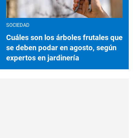
SOCIEDAD
Cuáles son los árboles frutales que
se deben podar en agosto, según
expertos en jardinería