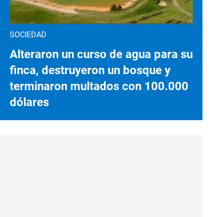
SOCIEDAD
Alteraron un curso de agua para su
finca, destruyeron un bosque y
terminaron multados con 100.000
dólares