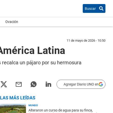
Buscar
Ovación
11 de mayo de 2026 - 10:50
América Latina
s recalca un pájaro por su hermosura
Agregar Diario UNO en
LAS MÁS LEÍDAS
MUNDO
Alteraron un curso de agua para su finca,