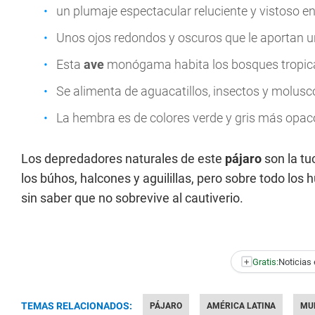
un plumaje espectacular reluciente y vistoso e
Unos ojos redondos y oscuros que le aportan un
Esta
ave
monógama habita los bosques tropica
Se alimenta de aguacatillos, insectos y molusco
La hembra es de colores verde y gris más opaco
Los depredadores naturales de este
pájaro
son la tu
los búhos, halcones y aguilillas, pero sobre todo l
sin saber que no sobrevive al cautiverio.
+
Gratis:
Noticias 
TEMAS RELACIONADOS:
PÁJARO
AMÉRICA LATINA
MU