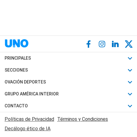
PRINCIPALES
Últimas Noticias
SECCIONES
Política
Horóscopo
OVACIÓN DEPORTES
Sociedad
Motores
Fútbol
GRUPO AMÉRICA INTERIOR
Policiales
Recetas
Mundial
Canal 7 en Vivo
CONTACTO
Judiciales
Trucos caseros
Automovilismo
Radio Nihuil
Acerca de Nosotros
Economia
Políticas de Privacidad
Términos y Condiciones
Series y Películas
Rugby
FM UNA
Contactanos
Decálogo ético de IA
Edictos y Solicitadas
Tenis
Radio Brava