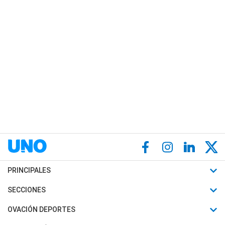
PRINCIPALES
Últimas Noticias
SECCIONES
Política
Horóscopo
OVACIÓN DEPORTES
Sociedad