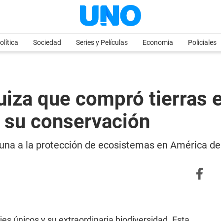
olítica
Sociedad
Series y Películas
Economia
Policiales
uiza que compró tierras 
 su conservación
una a la protección de ecosistemas en América del
jes únicos y su extraordinaria biodiversidad. Esta