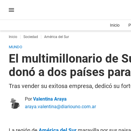
Inicio
P
Inicio
Sociedad
América del Sur
MUNDO
El multimillonario de S
donó a dos países para
Tras vender su exitosa empresa, dedicó su fort
Por
Valentina Araya
araya.valentina@diariouno.com.ar
La región de
América del Sur
maravilla por sus paisa