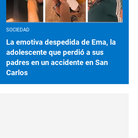
SOCIEDAD
La emotiva despedida de Ema, la
adolescente que perdió a sus
padres en un accidente en San
Carlos