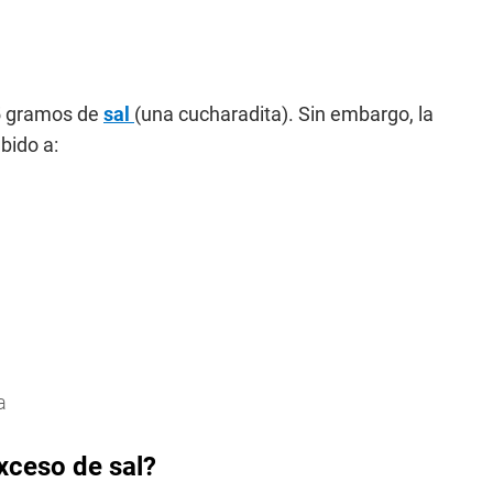
5 gramos de
sal
(una cucharadita). Sin embargo, la
bido a:
a
xceso de sal?