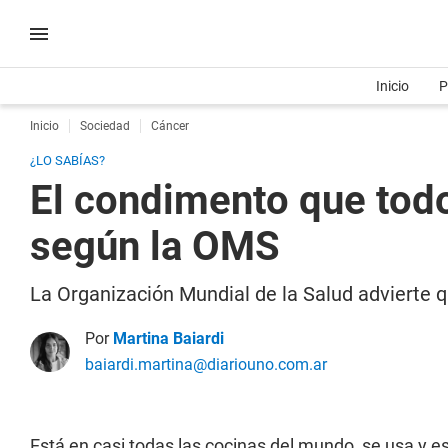
Inicio
P
Inicio
Sociedad
Cáncer
¿LO SABÍAS?
El condimento que todo
según la OMS
La Organización Mundial de la Salud advierte
Por
Martina Baiardi
baiardi.martina@diariouno.com.ar
Está en casi todas las cocinas del mundo, se usa y es 