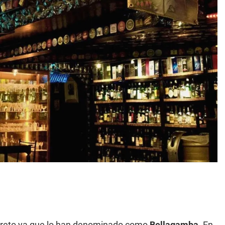
creto ya que lo han denominado como
Bellagamba.
En