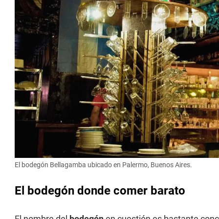
El bodegón Bellagamba ubicado en Palermo, Buenos Aires.
El bodegón donde comer barato
El nombre del
bodegón
en cuestión es bastante con