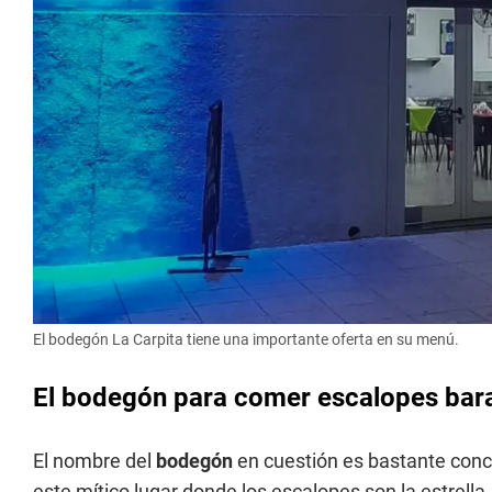
El bodegón La Carpita tiene una importante oferta en su menú.
El bodegón para comer escalopes bar
El nombre del
bodegón
en cuestión es bastante con
este mítico lugar donde los escalopes son la estrella,