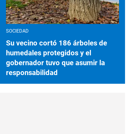
SOCIEDAD
Su vecino cortó 186 árboles de
humedales protegidos y el
gobernador tuvo que asumir la
responsabilidad