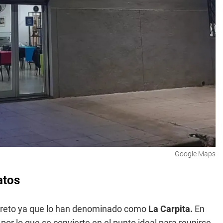
Google Maps
atos
creto ya que lo han denominado como
La Carpita.
En
 por lo que se convierte en el punto ideal para reunirse