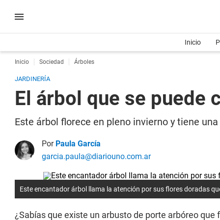
Inicio
P
Inicio
Sociedad
Árboles
JARDINERÍA
El árbol que se puede c
Este árbol florece en pleno invierno y tiene una
Por
Paula García
garcia.paula@diariouno.com.ar
Este encantador árbol llama la atención por sus flores doradas q
¿Sabías que existe un arbusto de porte arbóreo que f