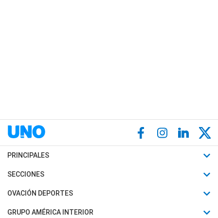
PRINCIPALES
Últimas Noticias
SECCIONES
Política
Horóscopo
OVACIÓN DEPORTES
Sociedad
Motores
Fútbol
GRUPO AMÉRICA INTERIOR