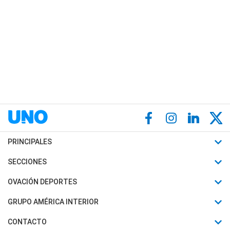
PRINCIPALES
Últimas Noticias
SECCIONES
Política
Horóscopo
OVACIÓN DEPORTES
Sociedad
Motores
Fútbol
GRUPO AMÉRICA INTERIOR
Policiales
Recetas
Mundial
Canal 7 en Vivo
CONTACTO
Judiciales