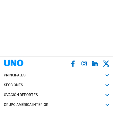
PRINCIPALES
Últimas Noticias
SECCIONES
Política
Horóscopo
OVACIÓN DEPORTES
Sociedad
Motores
Fútbol
GRUPO AMÉRICA INTERIOR
Policiales
Recetas
Mundial