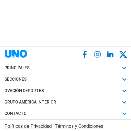
PRINCIPALES
Últimas Noticias
SECCIONES
Política
Horóscopo
OVACIÓN DEPORTES
Sociedad
Motores
Fútbol
GRUPO AMÉRICA INTERIOR
Policiales
Recetas
Mundial
Canal 7 en Vivo
CONTACTO
Judiciales
Trucos caseros
Automovilismo
Radio Nihuil
Acerca de Nosotros
Economia
Políticas de Privacidad
Términos y Condiciones
Series y Películas
Rugby