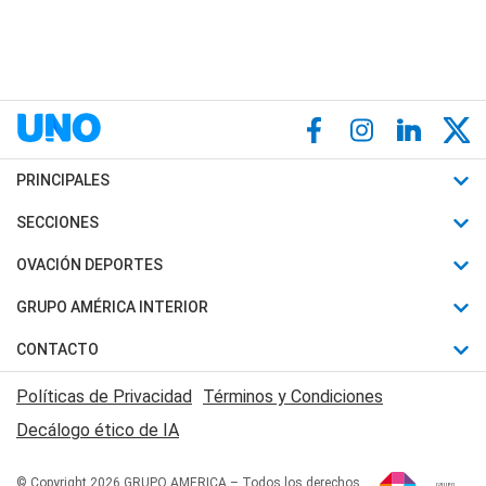
PRINCIPALES
Últimas Noticias
SECCIONES
Política
Horóscopo
OVACIÓN DEPORTES
Sociedad
Motores
Fútbol
GRUPO AMÉRICA INTERIOR
Policiales
Recetas
Mundial
Canal 7 en Vivo
CONTACTO
Judiciales
Trucos caseros
Automovilismo
Radio Nihuil
Acerca de Nosotros
Economia
Políticas de Privacidad
Términos y Condiciones
Series y Películas
Rugby
FM UNA
Contactanos
Decálogo ético de IA
Edictos y Solicitadas
Tenis
Radio Brava
Newsletter
Básquet
© Copyright 2026 GRUPO AMERICA – Todos los derechos