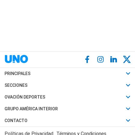
PRINCIPALES
Últimas Noticias
SECCIONES
Política
Horóscopo
OVACIÓN DEPORTES
Sociedad
Motores
Fútbol
GRUPO AMÉRICA INTERIOR
Policiales
Recetas
Mundial
Canal 7 en Vivo
CONTACTO
Judiciales
Trucos caseros
Automovilismo
Radio Nihuil
Acerca de Nosotros
Economia
Políticas de Privacidad
Términos y Condiciones