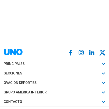
PRINCIPALES
Últimas Noticias
SECCIONES
Política
Horóscopo
OVACIÓN DEPORTES
Sociedad
Motores
Fútbol
GRUPO AMÉRICA INTERIOR
Policiales
Recetas
Mundial
Canal 7 en Vivo
CONTACTO
Judiciales
Trucos caseros
Automovilismo