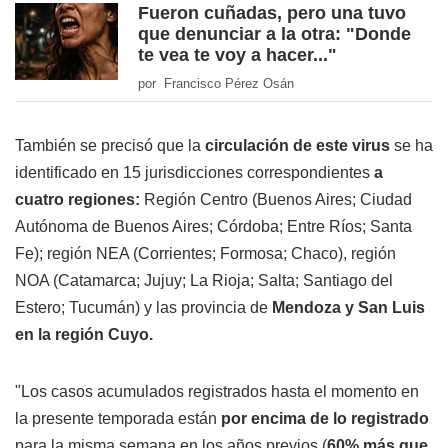
Fueron cuñadas, pero una tuvo
que denunciar a la otra: "Donde
te vea te voy a hacer..."
por Francisco Pérez Osán
También se precisó que la
circulación de este virus
se ha
identificado en 15 jurisdicciones correspondientes
a
cuatro regiones:
Región Centro (Buenos Aires; Ciudad
Autónoma de Buenos Aires; Córdoba; Entre Ríos; Santa
Fe); región NEA (Corrientes; Formosa; Chaco), región
NOA (Catamarca; Jujuy; La Rioja; Salta; Santiago del
Estero; Tucumán) y las provincia de
Mendoza y San Luis
en la región Cuyo.
"Los casos acumulados registrados hasta el momento en
la presente temporada están
por encima de lo registrado
para la misma semana en los años previos (
60% más que