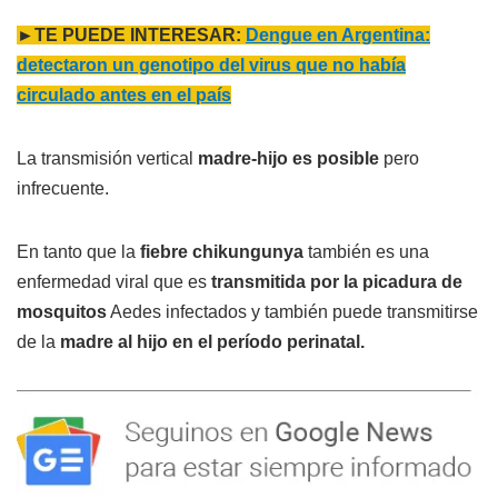
►TE PUEDE INTERESAR:
Dengue en Argentina:
detectaron un genotipo del virus que no había
circulado antes en el país
La transmisión vertical
madre-hijo es posible
pero
infrecuente.
En tanto que la
fiebre chikungunya
también es una
enfermedad viral que es
transmitida por la picadura de
mosquitos
Aedes infectados y también puede transmitirse
de la
madre al hijo en el período perinatal.