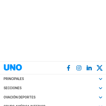
PRINCIPALES
Últimas Noticias
SECCIONES
Política
Horóscopo
OVACIÓN DEPORTES
Sociedad
Motores