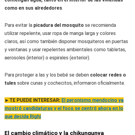
como en sus alrededores
.
Para evitar la
picadura del mosquito
se recomienda
utilizar repelente, usar ropa de manga larga y colores
claros, así como también disponer mosquiteros en puertas
y ventanas y usar repelentes ambientales como tabletas,
aerosoles (interior) o espirales (exterior).
Para proteger a las y los bebé se deben
colocar redes o
tules
sobre cunas y cochecitos, informaron oficialmente.
►TE PUEDE INTERESAR:
El peronismo mendocino ya
mostró candidaturas y el foco se centró ahora en lo
que decida Righi
El cambio climático y la chikungunya