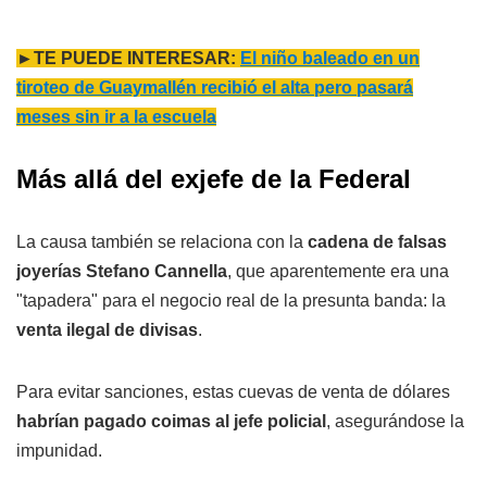
►TE PUEDE INTERESAR:
El niño baleado en un
tiroteo de Guaymallén recibió el alta pero pasará
meses sin ir a la escuela
Más allá del exjefe de la Federal
La causa también se relaciona con la
cadena de falsas
joyerías Stefano Cannella
, que aparentemente era una
"tapadera" para el negocio real de la presunta banda: la
venta ilegal de divisas
.
Para evitar sanciones, estas cuevas de venta de dólares
habrían pagado coimas al jefe policial
, asegurándose la
impunidad.