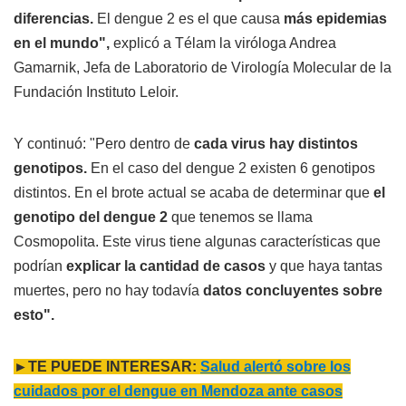
diferencias.
El dengue 2 es el que causa
más epidemias
en el mundo",
explicó a Télam la viróloga Andrea
Gamarnik, Jefa de Laboratorio de Virología Molecular de la
Fundación Instituto Leloir.
Y continuó: "Pero dentro de
cada virus hay distintos
genotipos.
En el caso del dengue 2 existen 6 genotipos
distintos. En el brote actual se acaba de determinar que
el
genotipo del dengue 2
que tenemos se llama
Cosmopolita. Este virus tiene algunas características que
podrían
explicar la cantidad de casos
y que haya tantas
muertes, pero no hay todavía
datos concluyentes sobre
esto".
►TE PUEDE INTERESAR:
Salud alertó sobre los
cuidados por el dengue en Mendoza ante casos