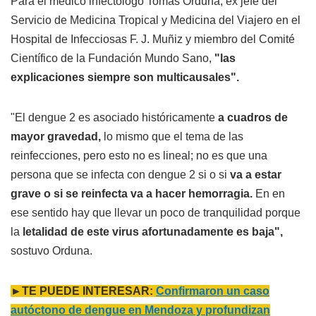
Para el médico infectólogo Tomás Orduna, ex jefe del
Servicio de Medicina Tropical y Medicina del Viajero en el
Hospital de Infecciosas F. J. Muñiz y miembro del Comité
Científico de la Fundación Mundo Sano,
"las
explicaciones siempre son multicausales".
"El dengue 2 es asociado históricamente
a cuadros de
mayor gravedad,
lo mismo que el tema de las
reinfecciones, pero esto no es lineal; no es que una
persona que se infecta con dengue 2 si o si
va a estar
grave o si se reinfecta va a hacer hemorragia.
En en
ese sentido hay que llevar un poco de tranquilidad porque
la
letalidad de este virus afortunadamente es baja",
sostuvo Orduna.
►TE PUEDE INTERESAR:
Confirmaron un caso
autóctono de dengue en Mendoza y profundizan