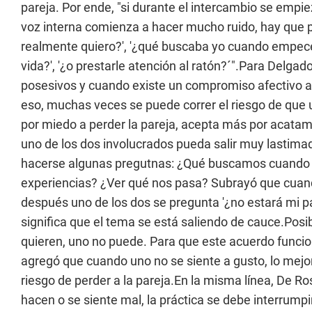
pareja. Por ende, "si durante el intercambio se empi
voz interna comienza a hacer mucho ruido, hay que p
realmente quiero?', '¿qué buscaba yo cuando empecé?'
vida?', '¿o prestarle atención al ratón?´".Para Delgado
posesivos y cuando existe un compromiso afectivo apa
eso, muchas veces se puede correr el riesgo de que 
por miedo a perder la pareja, acepta más por acatam
uno de los dos involucrados pueda salir muy lastima
hacerse algunas pregutnas: ¿Qué buscamos cuando n
experiencias? ¿Ver qué nos pasa? Subrayó que cuando
después uno de los dos se pregunta '¿no estará mi pa
significa que el tema se está saliendo de cauce.Po
quieren, uno no puede. Para que este acuerdo funcion
agregó que cuando uno no se siente a gusto, lo mejor
riesgo de perder a la pareja.En la misma línea, De Ros
hacen o se siente mal, la práctica se debe interrumpir