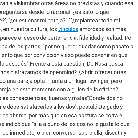
ezan a vislumbrar otras áreas no previstas y cuando esa
reguntarse desde lo racional '¿es esto lo que
, ´¿cuestionar mi pareja?', ' '¿replantear toda mi
, en nuestra cultura, los
vínculos
amorosos son más
rece el deseo de pertenencia, fidelidad y lealtad. Por
una de las partes, "por no querer quedar como pacato o
iento que por convicción y eso puede devenir en que
do después".Frente a esta cuestión, De Rosa busca
os disfrazamos de openmind? ¿Abrir, ofrecer otras
 una pareja opta ir junta a un lugar swinger, pero
reja en este momento con alguien de la oficina?',
sibles consecuencias, buenas y malas"Donde dos no
e debe satisfacerlos a los dos", postuló Delgado y
 es abrirse, por más que en esa postura se corra el
a indicó que "si a alguno de los dos no le gusta lo que
 de inmediato, o bien conversar sobre ella, discutir y