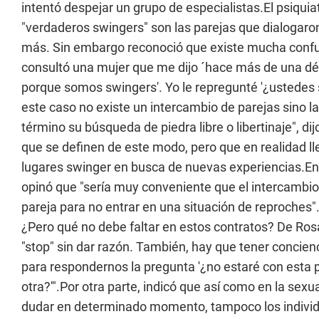
intentó despejar un grupo de especialistas.El psiqui
"verdaderos swingers" son las parejas que dialogaron 
más. Sin embargo reconoció que existe mucha confu
consultó una mujer que me dijo ´hace más de una déc
porque somos swingers'. Yo le repregunté '¿ustedes s
este caso no existe un intercambio de parejas sino la
término su búsqueda de piedra libre o libertinaje", d
que se definen de este modo, pero que en realidad ll
lugares swinger en busca de nuevas experiencias.En
opinó que "sería muy conveniente que el intercambi
pareja para no entrar en una situación de reproches"
¿Pero qué no debe faltar en estos contratos? De Rosa
"stop" sin dar razón. También, hay que tener concienc
para respondernos la pregunta '¿no estaré con esta
otra?'".Por otra parte, indicó que así como en la sex
dudar en determinado momento, tampoco los individu