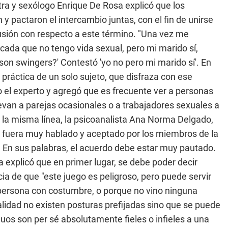
atra y sexólogo Enrique De Rosa explicó que los
y pactaron el intercambio juntas, con el fin de unirse
sión con respecto a este término. "Una vez me
ada que no tengo vida sexual, pero mi marido sí,
on swingers?' Contestó 'yo no pero mi marido sí'. En
 práctica de un solo sujeto, que disfraza con ese
ijo el experto y agregó que es frecuente ver a personas
evan a parejas ocasionales o a trabajadores sexuales a
 la misma línea, la psicoanalista Ana Norma Delgado,
o fuera muy hablado y aceptado por los miembros de la
. En sus palabras, el acuerdo debe estar muy pautado.
 explicó que en primer lugar, se debe poder decir
ia de que "este juego es peligroso, pero puede servir
 persona con costumbre, o porque no vino ninguna
ualidad no existen posturas prefijadas sino que se puede
os son per sé absolutamente fieles o infieles a una