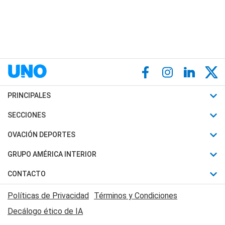
PRINCIPALES
Últimas Noticias
SECCIONES
Política
Horóscopo
OVACIÓN DEPORTES
Sociedad
Motores
Fútbol
GRUPO AMÉRICA INTERIOR
Policiales
Recetas
Mundial
Canal 7 en Vivo
CONTACTO
Judiciales
Trucos caseros
Automovilismo
Radio Nihuil
Acerca de Nosotros
Economia
Políticas de Privacidad
Términos y Condiciones
Series y Películas
Rugby
FM UNA
Contactanos
Decálogo ético de IA
Edictos y Solicitadas
Tenis
Radio Brava