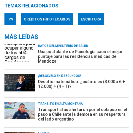
TEMAS RELACIONADOS
IPV
CRÉDITOS HIPOTECARIOS
ESCRITURA
MÁS LEÍDAS
DATOS DEL MINISTERIO DE SALUD
Una postulante de Psicología sacó el mejor
puntaje para las residencias médicas de
Mendoza
¡RESOLVELO EN 5 SEGUNDOS!
Desafío matemático: ¿cuánto es (3.000 x 6 +
12.000) ÷ (4 + 1)?
TRÁNSITO EN ALTA MONTAÑA
Transportistas alertaron por el colapso en el
paso a Chile ante la demora en su reapertura
del lado argentino