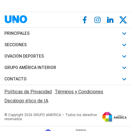
PRINCIPALES
Últimas Noticias
SECCIONES
Política
Horóscopo
OVACIÓN DEPORTES
Sociedad
Motores
Fútbol
GRUPO AMÉRICA INTERIOR
Policiales
Recetas
Mundial
Canal 7 en Vivo
CONTACTO
Judiciales
Trucos caseros
Automovilismo
Radio Nihuil
Acerca de Nosotros
Economia
Políticas de Privacidad
Términos y Condiciones
Series y Películas
Rugby
FM UNA
Contactanos
Decálogo ético de IA
Edictos y Solicitadas
Tenis
Radio Brava
Newsletter
Básquet
© Copyright 2026 GRUPO AMERICA – Todos los derechos
San Juan 8
reservados
Boxeo