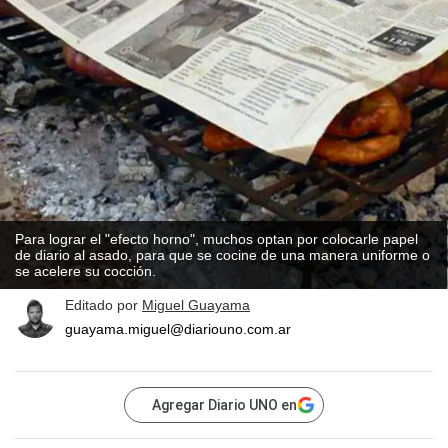
Para lograr el "efecto horno", muchos optan por colocarle papel
de diario al asado, para que se cocine de una manera uniforme o
se acelere su cocción.
Editado por
Miguel Guayama
guayama.miguel@diariouno.com.ar
Agregar Diario UNO en