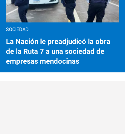
SOCIEDAD
La Nación le preadjudicó la obra
de la Ruta 7 a una sociedad de
empresas mendocinas