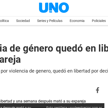
olítica
Sociedad
Series y Películas
Economia
Policiales
ia de género quedó en li
areja
or violencia de genero, quedó en libertad por deci
na después mató a su
Foto gentileza unodeentrerios.com.ar