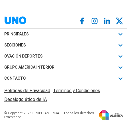
PRINCIPALES
Últimas Noticias
SECCIONES
Política
Horóscopo
OVACIÓN DEPORTES
Sociedad
Motores
Fútbol
GRUPO AMÉRICA INTERIOR
Policiales
Recetas
Mundial
Canal 7 en Vivo
CONTACTO
Judiciales
Trucos caseros
Automovilismo
Radio Nihuil
Acerca de Nosotros
Economia
Políticas de Privacidad
Términos y Condiciones
Series y Películas
Rugby
FM UNA
Contactanos
Decálogo ético de IA
Edictos y Solicitadas
Tenis
Radio Brava
Newsletter
Básquet
© Copyright 2026 GRUPO AMERICA – Todos los derechos
San Juan 8
reservados
Boxeo