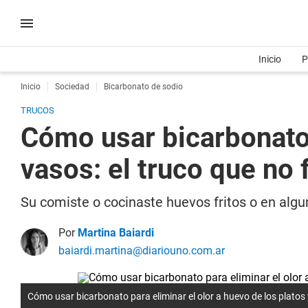
Inicio
P
Inicio
Sociedad
Bicarbonato de sodio
TRUCOS
Cómo usar bicarbonato p
vasos: el truco que no f
Su comiste o cocinaste huevos fritos o en algu
Por
Martina Baiardi
baiardi.martina@diariouno.com.ar
Cómo usar bicarbonato para eliminar el olor a huevo de los platos y