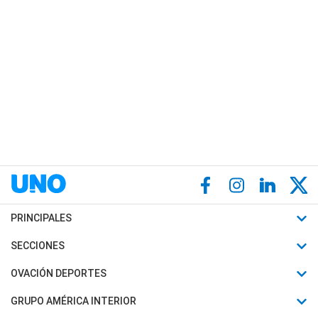
PRINCIPALES
Últimas Noticias
SECCIONES
Política
Horóscopo
OVACIÓN DEPORTES
Sociedad
Motores
Fútbol
GRUPO AMÉRICA INTERIOR
Policiales