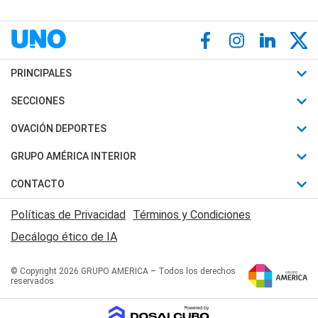
PRINCIPALES
Últimas Noticias
SECCIONES
Política
Horóscopo
OVACIÓN DEPORTES
Sociedad
Motores
Fútbol
GRUPO AMÉRICA INTERIOR
Policiales
Recetas
Mundial
Canal 7 en Vivo
CONTACTO
Judiciales
Trucos caseros
Automovilismo
Radio Nihuil
Acerca de Nosotros
Economia
Políticas de Privacidad
Términos y Condiciones
Series y Películas
Rugby
FM UNA
Contactanos
Decálogo ético de IA
Edictos y Solicitadas
Tenis
Radio Brava
Newsletter
Básquet
© Copyright 2026 GRUPO AMERICA – Todos los derechos
San Juan 8
reservados
Boxeo
Fuera de Juego