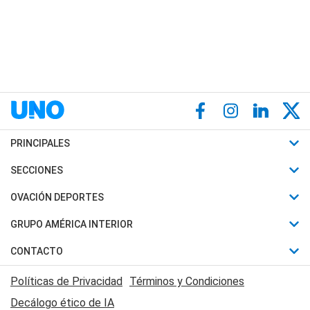
PRINCIPALES
Últimas Noticias
SECCIONES
Política
Horóscopo
OVACIÓN DEPORTES
Sociedad
Motores
Fútbol
GRUPO AMÉRICA INTERIOR
Policiales
Recetas
Mundial
Canal 7 en Vivo
CONTACTO
Judiciales
Trucos caseros
Automovilismo
Radio Nihuil
Acerca de Nosotros
Economia
Políticas de Privacidad
Términos y Condiciones
Series y Películas
Rugby
FM UNA
Contactanos
Decálogo ético de IA
Edictos y Solicitadas