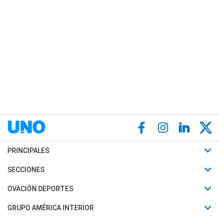
PRINCIPALES
Últimas Noticias
SECCIONES
Política
Horóscopo
OVACIÓN DEPORTES
Sociedad
Motores
Fútbol
GRUPO AMÉRICA INTERIOR
Policiales