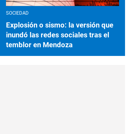
SOCIEDAD
Explosión o sismo: la versión que
inundó las redes sociales tras el
temblor en Mendoza