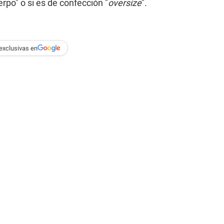
rpo" o si es de confección "
oversize
".
exclusivas en