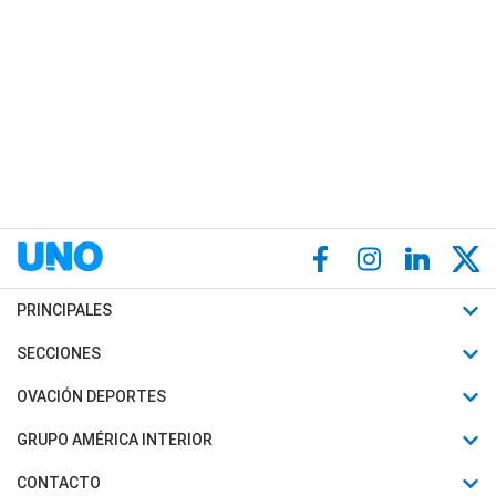
PRINCIPALES
Últimas Noticias
SECCIONES
Política
Horóscopo
OVACIÓN DEPORTES
Sociedad
Motores
Fútbol
GRUPO AMÉRICA INTERIOR
Policiales
Recetas
Mundial
Canal 7 en Vivo
CONTACTO
Judiciales