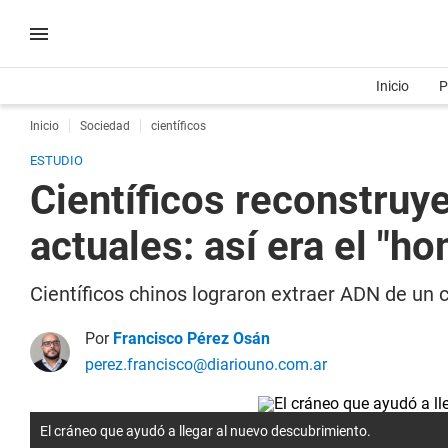
Inicio
P
Inicio
Sociedad
científicos
ESTUDIO
Científicos reconstruy
actuales: así era el "h
Científicos chinos lograron extraer ADN de un 
Por
Francisco Pérez Osán
perez.francisco@diariouno.com.ar
El cráneo que ayudó a llegar al nuevo descubrimiento.