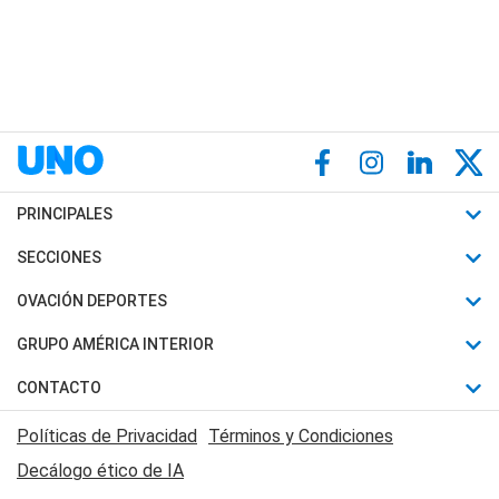
PRINCIPALES
Últimas Noticias
SECCIONES
Política
Horóscopo
OVACIÓN DEPORTES
Sociedad
Motores
Fútbol
GRUPO AMÉRICA INTERIOR
Policiales
Recetas
Mundial
Canal 7 en Vivo
CONTACTO
Judiciales
Trucos caseros
Automovilismo
Radio Nihuil
Acerca de Nosotros
Economia
Políticas de Privacidad
Términos y Condiciones
Series y Películas
Rugby
FM UNA
Contactanos
Decálogo ético de IA
Edictos y Solicitadas
Tenis
Radio Brava