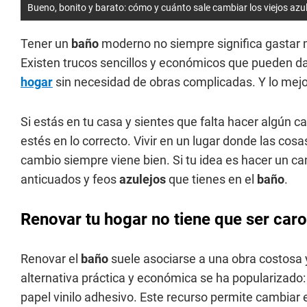
Bueno, bonito y barato: cómo y cuánto sale cambiar los viejos azu
Tener un
baño
moderno no siempre significa gastar m
Existen trucos sencillos y económicos que pueden d
hogar
sin necesidad de obras complicadas. Y lo mejo
Si estás en tu casa y sientes que falta hacer algún 
estés en lo correcto. Vivir en un lugar donde las cos
cambio siempre viene bien. Si tu idea es hacer un 
anticuados y feos
azulejos
que tienes en el
baño
.
Renovar tu hogar no tiene que ser caro
Renovar el
baño
suele asociarse a una obra costosa 
alternativa práctica y económica se ha popularizado: 
papel vinilo adhesivo. Este recurso permite cambiar e