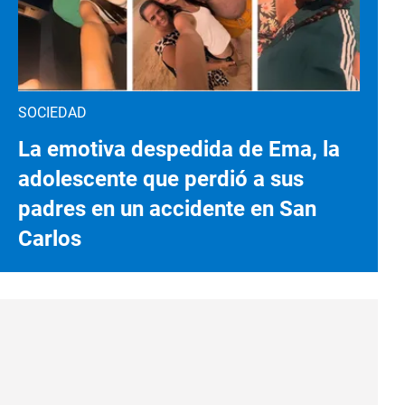
SOCIEDAD
La emotiva despedida de Ema, la
adolescente que perdió a sus
padres en un accidente en San
Carlos