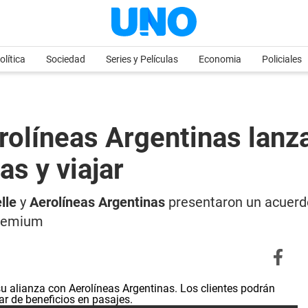
olítica
Sociedad
Series y Películas
Economia
Policiales
erolíneas Argentinas lan
as y viajar
lle
y
Aerolíneas Argentinas
presentaron un acuerdo
premium