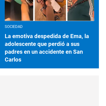
SOCIEDAD
La emotiva despedida de Ema, la
adolescente que perdió a sus
padres en un accidente en San
Carlos