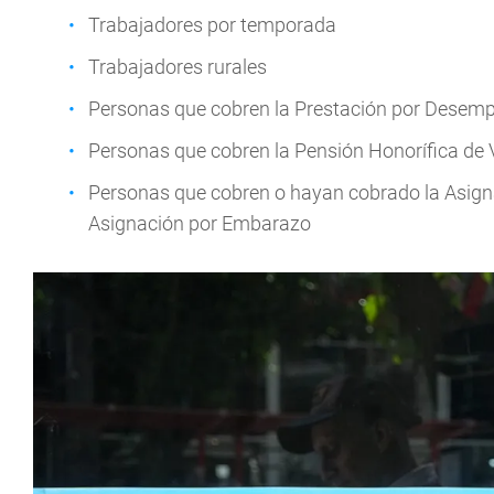
Trabajadores por temporada
Trabajadores rurales
Personas que cobren la Prestación por Desemp
Personas que cobren la Pensión Honorífica de 
Personas que cobren o hayan cobrado la Asigna
Asignación por Embarazo