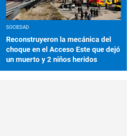
SOCIEDAD
Reconstruyeron la mecánica del
choque en el Acceso Este que dejó
un muerto y 2 niños heridos