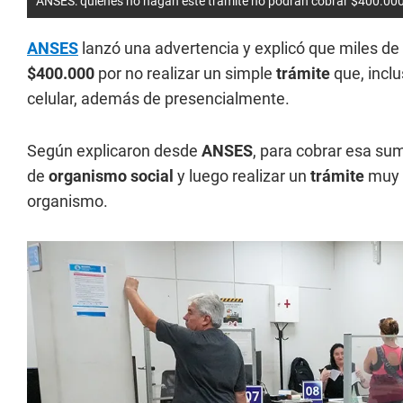
ANSES: quiénes no hagan este trámite no podrán cobrar $400.00
ANSES
lanzó una advertencia y explicó que miles de 
$400.000
por no realizar un simple
trámite
que, incl
celular, además de presencialmente.
Según explicaron desde
ANSES
, para cobrar esa sum
de
organismo social
y luego realizar un
trámite
muy 
organismo.