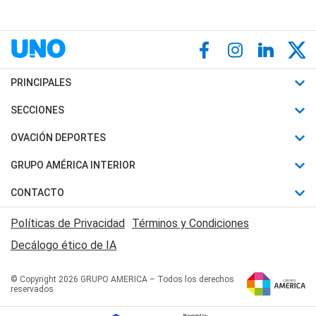
PRINCIPALES
Últimas Noticias
SECCIONES
Política
Horóscopo
OVACIÓN DEPORTES
Sociedad
Motores
Fútbol
GRUPO AMÉRICA INTERIOR
Policiales
Recetas
Mundial
Canal 7 en Vivo
CONTACTO
Judiciales
Trucos caseros
Automovilismo
Radio Nihuil
Acerca de Nosotros
Economia
Políticas de Privacidad
Términos y Condiciones
Series y Películas
Rugby
FM UNA
Contactanos
Decálogo ético de IA
Edictos y Solicitadas
Tenis
Radio Brava
Newsletter
Básquet
© Copyright 2026 GRUPO AMERICA – Todos los derechos
San Juan 8
reservados
Boxeo